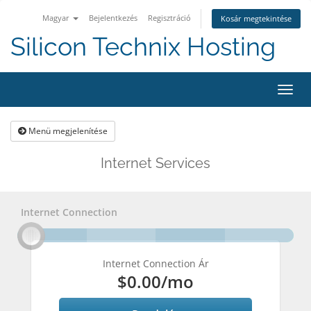
Magyar
Bejelentkezés
Regisztráció
Kosár megtekintése
Silicon Technix Hosting
Váltá
a
navig
Menü megjelenítése
Internet Services
Internet Connection
Internet Connection Ár
$0.00
/mo