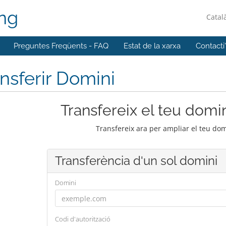
ing
Catal
Preguntes Freqüents - FAQ
Estat de la xarxa
Contacti
nsferir Domini
Transfereix el teu domin
Transfereix ara per ampliar el teu do
Transferència d'un sol domini
Domini
Codi d'autorització