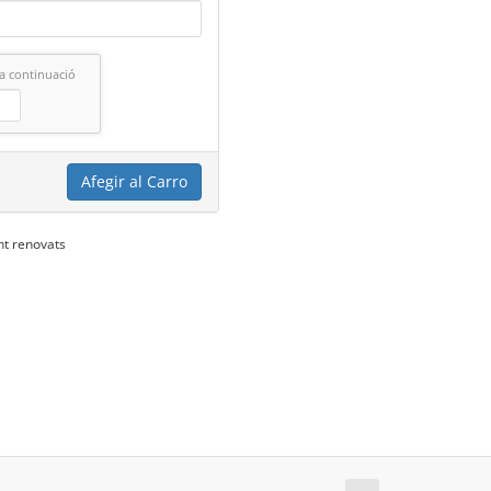
 a continuació
Afegir al Carro
nt renovats