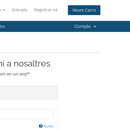
à
Entrada
Registrar-se
Veure Carro
'ns
Compte
i a nosaltres
mini en un any!*
Ajuda