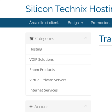
Silicon Technix Host
Àrea d'Inici clients
Botiga
Promocions
Tra
Categories
Hosting
VOIP Solutions
Enom Products
Virtual Private Servers
Internet Services
Accions