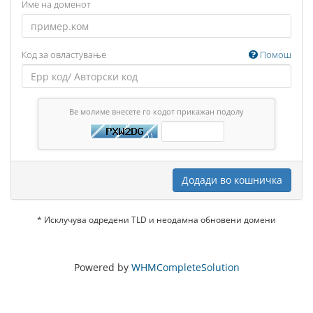
Име на доменот
Код за овластување
Помош
Ве молиме внесете го кодот прикажан подолу
Додади во кошничка
* Исклучува одредени TLD и неодамна обновени домени
Powered by
WHMCompleteSolution