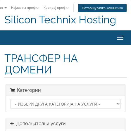
an
Најава на профил
Креирај профил
Потрошувачка кошничка
Silicon Technix Hosting
Вклу
ја
нави
ТРАНСФЕР НА
ДОМЕНИ
Категории
Дополнителни услуги